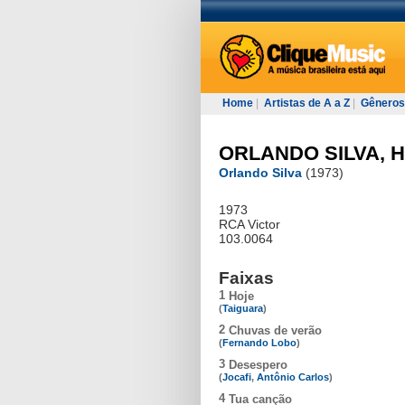
Home
|
Artistas de A a Z
|
Gêneros
ORLANDO SILVA, 
Orlando Silva
(1973)
1973
RCA Victor
103.0064
Faixas
1
Hoje
(
Taiguara
)
2
Chuvas de verão
(
Fernando Lobo
)
3
Desespero
(
Jocafi
,
Antônio Carlos
)
4
Tua canção