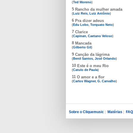
(
Ted Moreno
)
5
Rancho da mulher amada
(
Luiz Reis
,
Luiz Antônio
)
6
Pra dizer adeus
(
Edu Lobo
,
Torquato Neto
)
7
Clarice
(
Capinan
,
Caetano Veloso
)
8
Mancada
(
Gilberto Gil
)
9
Canção da lágrima
(
Benil Santos
,
José Orlando
)
10
Este é o meu Rio
(
Catulo de Paula
)
11
O amor e a flor
(
Carlos Wagner
,
G. Carvalho
)
Sobre o Cliquemusic
|
Matérias
|
FAQ