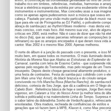
enfim, a confirmação da trombeteada genialidade do filho de Simon
trabalho rico em timbres, referências, melodias, harmonias e arran
trocar a eletrônica esparsa da estréia por uma exuberante vitrine d
instrumentos e instrumentistas, Max concedeu asas a sua imagin
como se apenas agora pudessemos ouvir a música que soava em
cabeça. Pautado por uma visão muito particular da
black music
na
(que para ele vai de Pixinguinha ao DJ Patife), o polivalente compo
abraça do samba-jazz ao rhythm'n'blues moderno - mas desta vez
mais conciso, com mais foco. Até mesmo sua voz, alvo de algum
críticas em 2000, está melhor. Não é caso de dizer que não há ele
no disco (há), que as várias parcerias refinaram as composições (
refinaram) ou que os arranjos encorpados é que deram nova vida a
cantor. Max 2002 é o mesmo Max 2000. Apenas melhorou.
O norte do álbum é a junção do passado com o presente, e isso M
muito bem, em quase todos os momentos. O mais iluminado dest
História da Morena Nua que Abalou as Estruturas do Esplendor do
Carnaval
, samba com letra de Erasmo Carlos - que surpreende nã
apenas pelo resgate do Tremendão, mas pelo resgate de um Tre
insuspeito. Depois deste choque geracional altamente produtivo, o 
uma festa de contrastes. Festa do samba-jazz colidindo com o ele
(em
Mais uma Vez Amor
); do
black
brazuca e do crioulo ianque
convivendo no r'n'b
Mancha Roxa (Marcha Rancho)
; do samba-roc
delicioso, cortesia de Seu Jorge, que dá a cadência em
O Nego do
Cabelo Bom
. Referência básica de hoje e sempre, Jorge Ben rena
vigoroso, em
Calaram a Voz do Nosso Amor
(a melhor letra do ál
sofrida e politizada) e na malemolente
Linha do Tempo
. Surpresa m
o sabor latino da dobradinha
Sonho de Verão/Acapulco
, refrescant
ensolaradas. Obra madura, recheada de confluências de estilos e
gerações que só fazem bem à MPB,
Klaxon
é, como Max preconi