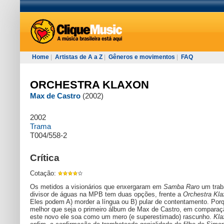
Home
|
Artistas de A a Z
|
Gêneros e movimentos
|
FAQ
ORCHESTRA KLAXON
Max de Castro
(2002)
2002
Trama
T004/558-2
Crítica
Cotação:
Os metidos a visionários que enxergaram em
Samba Raro
um trab
divisor de águas na MPB tem duas opções, frente a
Orchestra Kl
Eles podem A) morder a língua ou B) pular de contentamento. Por
melhor que seja o primeiro álbum de Max de Castro, em compara
este novo ele soa como um mero (e superestimado) rascunho.
Kla