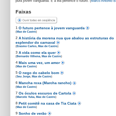
pura jovem vanguarda. E a ela pertence o futuro. (
Marco Antonio B
Faixas
1
O futuro pertence à jovem vanguarda
(
Max de Castro
)
2
A história da morena nua que abalou as estruturas do
esplendor do carnaval
(
Erasmo Carlos
,
Max de Castro
)
3
A vida como ela quer
(
Bernardo Vilhena
,
Max de Castro
)
4
Mais uma vez, um amor
(
Max de Castro
)
5
O nego do cabelo bom
(
Seu Jorge
,
Max de Castro
)
6
Mancha roxa (Marcha rancho)
(
Max de Castro
)
7
Os óculos escuros de Cartola
(
Marcelo Yuka
,
Max de Castro
)
8
Petit comitê na casa de Tia Ciata
(
Max de Castro
)
9
Sonho de verão