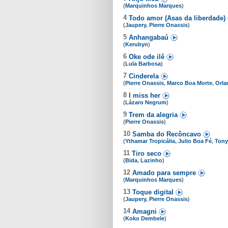
(
Marquinhos Marques
)
4
Todo amor (Asas da liberdade)
(
Jaupery
,
Pierre Onassis
)
5
Anhangabaú
(
Kerubyn
)
6
Oke ode ilê
(
Lula Barbosa
)
7
Cinderela
(
Pierre Onassis
,
Marco Boa Morte
,
Orla
8
I miss her
(
Lázaro Negrum
)
9
Trem da alegria
(
Pierre Onassis
)
10
Samba do Recôncavo
(
Ythamar Tropicália
,
Julio Boa Fé
,
Tony
11
Tiro seco
(
Bida
,
Lazinho
)
12
Amado para sempre
(
Marquinhos Marques
)
13
Toque digital
(
Jaupery
,
Pierre Onassis
)
14
Amagni
(
Koko Dembele
)