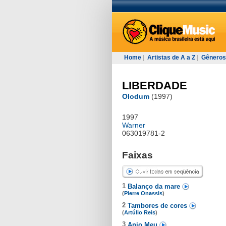
Home
|
Artistas de A a Z
|
Gêneros
LIBERDADE
Olodum
(1997)
1997
Warner
063019781-2
Faixas
1
Balanço da mare
(
Pierre Onassis
)
2
Tambores de cores
(
Artúlio Reis
)
3
Anjo Meu