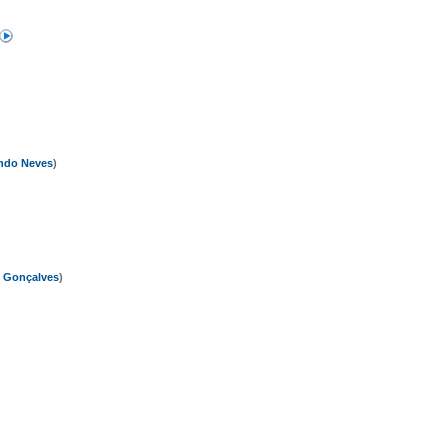
ndo Neves
)
 Gonçalves
)