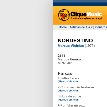
Home
|
Artistas de A a Z
|
Gêneros
NORDESTINO
Marcus Vinicius
(1979)
1979
Marcus Pereira
MPA 9401
Faixas
1
Velho Faceta
(
Marcus Vinicius
)
2
Como se não bastasse
(
Marcus Vinicius
)
3
Hora de voltar
(
Marcus Vinicius
)
4
Por falar nisso...