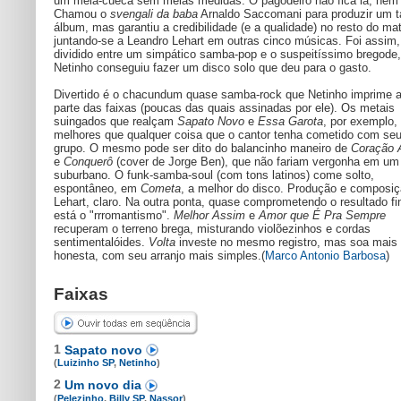
um mela-cueca sem meias medidas. O pagodeiro não fica lá, nem
Chamou o
svengali da baba
Arnaldo Saccomani para produzir um t
álbum, mas garantiu a credibilidade (e a qualidade) no resto do mat
juntando-se a Leandro Lehart em outras cinco músicas. Foi assim,
dividido entre um simpático samba-pop e o suspeitíssimo bregode
Netinho conseguiu fazer um disco solo que deu para o gasto.
Divertido é o chacundum quase samba-rock que Netinho imprime 
parte das faixas (poucas das quais assinadas por ele). Os metais
suingados que realçam
Sapato Novo
e
Essa Garota
, por exemplo,
melhores que qualquer coisa que o cantor tenha cometido com seu
grupo. O mesmo pode ser dito do balancinho maneiro de
Coração 
e
Conquerô
(cover de Jorge Ben), que não fariam vergonha em um 
suburbano. O funk-samba-soul (com tons latinos) come solto,
espontâneo, em
Cometa
, a melhor do disco. Produção e composi
Lehart, claro. Na outra ponta, quase comprometendo o resultado fin
está o "rrromantismo".
Melhor Assim
e
Amor que É Pra Sempre
recuperam o terreno brega, misturando violõezinhos e cordas
sentimentalóides.
Volta
investe no mesmo registro, mas soa mais
honesta, com seu arranjo mais simples.(
Marco Antonio Barbosa
)
Faixas
1
Sapato novo
(
Luizinho SP
,
Netinho
)
2
Um novo dia
(
Pelezinho
,
Billy SP
,
Nassor
)