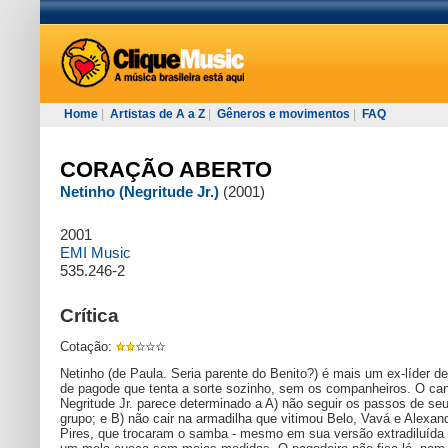
Home
|
Artistas de A a Z
|
Gêneros e movimentos
|
FAQ
CORAÇÃO ABERTO
Netinho (Negritude Jr.)
(2001)
2001
EMI Music
535.246-2
Crítica
Cotação:
Netinho (de Paula. Seria parente do Benito?) é mais um ex-líder d
de pagode que tenta a sorte sozinho, sem os companheiros. O can
Negritude Jr. parece determinado a A) não seguir os passos de seu
grupo; e B) não cair na armadilha que vitimou Belo, Vavá e Alexan
Pires, que trocaram o samba - mesmo em sua versão extradiluída 