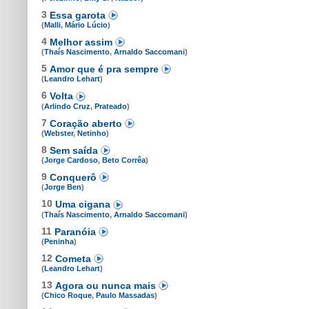
3
Essa garota
(
Malli
,
Mário Lúcio
)
4
Melhor assim
(
Thaís Nascimento
,
Arnaldo Saccomani
)
5
Amor que é pra sempre
(
Leandro Lehart
)
6
Volta
(
Arlindo Cruz
,
Prateado
)
7
Coração aberto
(
Webster
,
Netinho
)
8
Sem saída
(
Jorge Cardoso
,
Beto Corrêa
)
9
Conquerô
(
Jorge Ben
)
10
Uma cigana
(
Thaís Nascimento
,
Arnaldo Saccomani
)
11
Paranóia
(
Peninha
)
12
Cometa
(
Leandro Lehart
)
13
Agora ou nunca mais
(
Chico Roque
,
Paulo Massadas
)