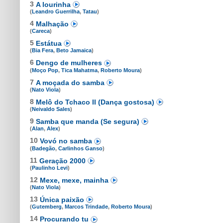
3
A lourinha
(
Leandro Guerrilha
,
Tatau
)
4
Malhação
(
Careca
)
5
Estátua
(
Bia Fera
,
Beto Jamaica
)
6
Dengo de mulheres
(
Moço Pop
,
Tica Mahatma
,
Roberto Moura
)
7
A moçada do samba
(
Nato Viola
)
8
Melô do Tchaco II (Dança gostosa)
(
Neivaldo Sales
)
9
Samba que manda (Se segura)
(
Alan
,
Alex
)
10
Vovó no samba
(
Badegão
,
Carlinhos Ganso
)
11
Geração 2000
(
Paulinho Levi
)
12
Mexe, mexe, mainha
(
Nato Viola
)
13
Única paixão
(
Gutemberg
,
Marcos Trindade
,
Roberto Moura
)
14
Procurando tu