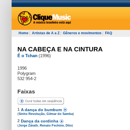
Home
|
Artistas de A a Z
|
Gêneros e movimentos
|
FAQ
NA CABEÇA E NA CINTURA
É o Tchan
(1996)
1996
Polygram
532 954-2
Faixas
1
A dança do bumbum
(
Sinho Revolução
,
Gilmar do Samba
)
2
Dança da cordinha
(
Jorge Zárath
,
Renato Fechine
,
Dito
)