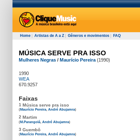
Home
|
Artistas de A a Z
|
Gêneros e movimentos
|
FAQ
MÚSICA SERVE PRA ISSO
Mulheres Negras
/
Maurício Pereira
(1990)
1990
WEA
670.9257
Faixas
1
Música serve pra isso
(
Maurício Pereira
,
André Abujamra
)
2
Martim
(
M.Parangolá
,
André Abujamra
)
3
Guembô
(
Maurício Pereira
,
André Abujamra
)