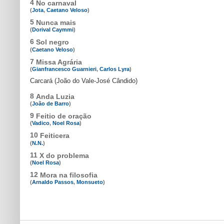
4
No carnaval
(
Jota
,
Caetano Veloso
)
5
Nunca mais
(
Dorival Caymmi
)
6
Sol negro
(
Caetano Veloso
)
7
Missa Agrária
(
Gianfrancesco Guarnieri
,
Carlos Lyra
)
Carcará (João do Vale-José Cândido)
8
Anda Luzia
(
João de Barro
)
9
Feitio de oração
(
Vadico
,
Noel Rosa
)
10
Feiticera
(
N.N.
)
11
X do problema
(
Noel Rosa
)
12
Mora na filosofia
(
Arnaldo Passos
,
Monsueto
)