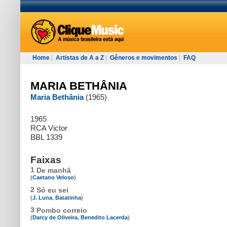
Home
|
Artistas de A a Z
|
Gêneros e movimentos
|
FAQ
MARIA BETHÂNIA
Maria Bethânia
(1965)
1965
RCA Victor
BBL 1339
Faixas
1
De manhã
(
Caetano Veloso
)
2
Só eu sei
(
J. Luna
,
Batatinha
)
3
Pombo correio
(
Darcy de Oliveira
,
Benedito Lacerda
)