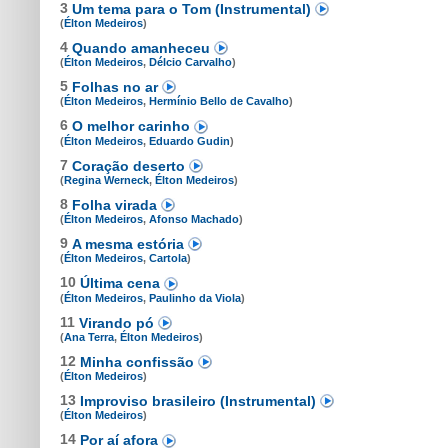
3
Um tema para o Tom (Instrumental)
(
Élton Medeiros
)
4
Quando amanheceu
(
Élton Medeiros
,
Délcio Carvalho
)
5
Folhas no ar
(
Élton Medeiros
,
Hermínio Bello de Cavalho
)
6
O melhor carinho
(
Élton Medeiros
,
Eduardo Gudin
)
7
Coração deserto
(
Regina Werneck
,
Élton Medeiros
)
8
Folha virada
(
Élton Medeiros
,
Afonso Machado
)
9
A mesma estória
(
Élton Medeiros
,
Cartola
)
10
Última cena
(
Élton Medeiros
,
Paulinho da Viola
)
11
Virando pó
(
Ana Terra
,
Élton Medeiros
)
12
Minha confissão
(
Élton Medeiros
)
13
Improviso brasileiro (Instrumental)
(
Élton Medeiros
)
14
Por aí afora