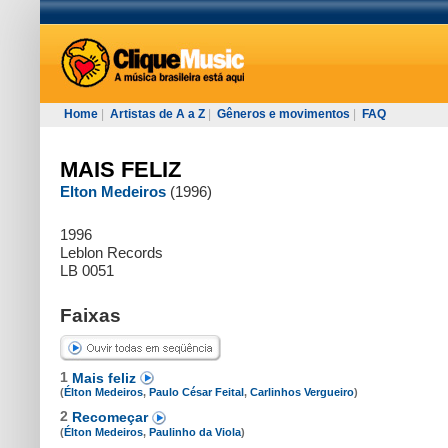
Home
|
Artistas de A a Z
|
Gêneros e movimentos
|
FAQ
MAIS FELIZ
Elton Medeiros
(1996)
1996
Leblon Records
LB 0051
Faixas
1
Mais feliz
(
Élton Medeiros
,
Paulo César Feital
,
Carlinhos Vergueiro
)
2
Recomeçar
(
Élton Medeiros
,
Paulinho da Viola
)