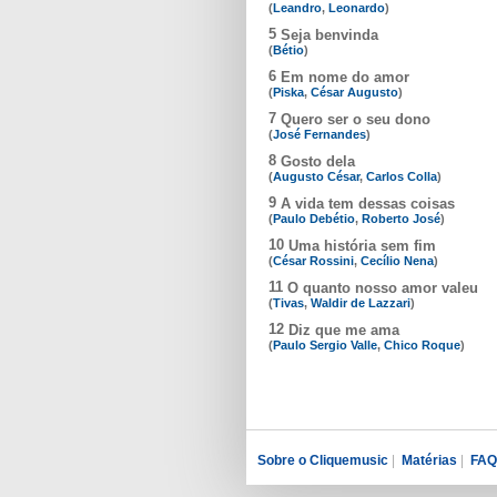
(
Leandro
,
Leonardo
)
5
Seja benvinda
(
Bétio
)
6
Em nome do amor
(
Piska
,
César Augusto
)
7
Quero ser o seu dono
(
José Fernandes
)
8
Gosto dela
(
Augusto César
,
Carlos Colla
)
9
A vida tem dessas coisas
(
Paulo Debétio
,
Roberto José
)
10
Uma história sem fim
(
César Rossini
,
Cecílio Nena
)
11
O quanto nosso amor valeu
(
Tivas
,
Waldir de Lazzari
)
12
Diz que me ama
(
Paulo Sergio Valle
,
Chico Roque
)
Sobre o Cliquemusic
|
Matérias
|
FAQ