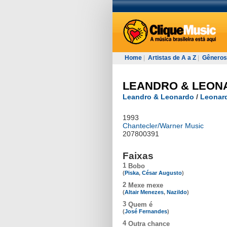
Home
|
Artistas de A a Z
|
Gêneros
LEANDRO & LEON
Leandro & Leonardo
/
Leonar
1993
Chantecler/Warner Music
207800391
Faixas
1
Bobo
(
Piska
,
César Augusto
)
2
Mexe mexe
(
Altair Menezes
,
Nazildo
)
3
Quem é
(
José Fernandes
)
4
Outra chance