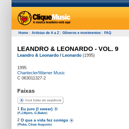
Home
|
Artistas de A a Z
|
Gêneros e movimentos
|
FAQ
LEANDRO & LEONARDO - VOL. 9
Leandro & Leonardo
/
Leonardo
(1995)
1995
Chantecler/Warner Music
C 063011327-2
Faixas
1
Eu juro (I swear)
(
F.J.Myers
,
G.Baker
)
2
O que a vida fez comigo
(
Piska
,
César Augusto
)