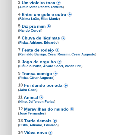
3
Um violeiro toca
(
Almir Sater
,
Renato Teixeira
)
4
Entre um gole e outro
(
Fátima Leão
,
Elias Muniz
)
5
Diz pra mim
(
Nando Cordel
)
6
Chuva de lágrimas
(
Piska
,
Adriano
,
Eduardo
)
7
Festa de rodeio
(
Reinaldo Barriga
,
César Rossini
,
César Augusto
)
8
Jogo de orgulho
(
Cláudio Matta
,
Álvaro Socci
,
Vivian Perl
)
9
Transa comigo
(
Piska
,
César Augusto
)
10
Fui dando porrada
(
Jairo Goes
)
11
Animal
(
Nino
,
Jefferson Farias
)
12
Maravilhas do mundo
(
José Fernandes
)
13
Tarde demais
(
Piska
,
Adriano
,
Eduardo
)
14
Viúva nova