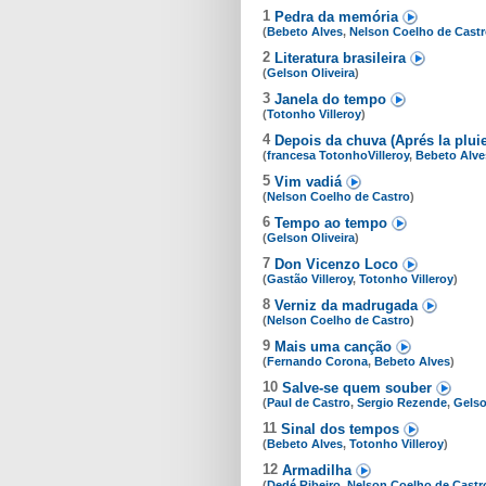
1
Pedra da memória
(
Bebeto Alves
,
Nelson Coelho de Cast
2
Literatura brasileira
(
Gelson Oliveira
)
3
Janela do tempo
(
Totonho Villeroy
)
4
Depois da chuva (Aprés la plui
(
francesa TotonhoVilleroy
,
Bebeto Alve
5
Vim vadiá
(
Nelson Coelho de Castro
)
6
Tempo ao tempo
(
Gelson Oliveira
)
7
Don Vicenzo Loco
(
Gastão Villeroy
,
Totonho Villeroy
)
8
Verniz da madrugada
(
Nelson Coelho de Castro
)
9
Mais uma canção
(
Fernando Corona
,
Bebeto Alves
)
10
Salve-se quem souber
(
Paul de Castro
,
Sergio Rezende
,
Gelso
11
Sinal dos tempos
(
Bebeto Alves
,
Totonho Villeroy
)
12
Armadilha
(
Dedé Ribeiro
,
Nelson Coelho de Castr