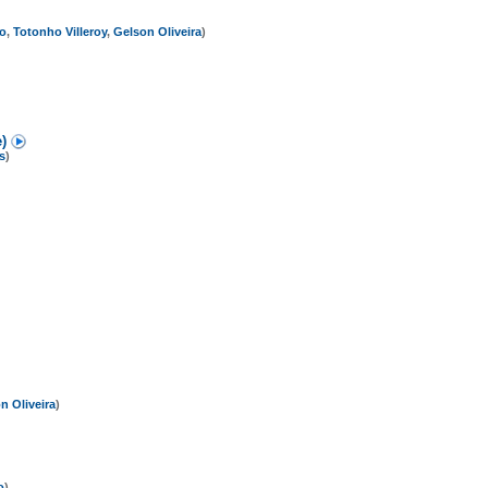
ro
,
Totonho Villeroy
,
Gelson Oliveira
)
e)
s
)
n Oliveira
)
o
)