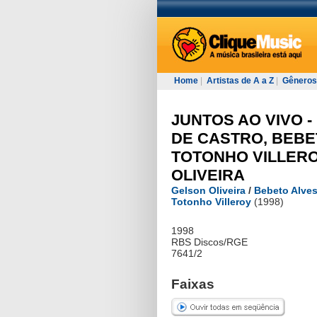
Home
|
Artistas de A a Z
|
Gêneros
JUNTOS AO VIVO 
DE CASTRO, BEBE
TOTONHO VILLER
OLIVEIRA
Gelson Oliveira
/
Bebeto Alve
Totonho Villeroy
(1998)
1998
RBS Discos/RGE
7641/2
Faixas