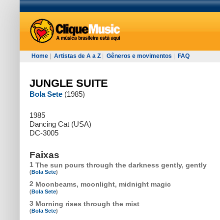
Home
|
Artistas de A a Z
|
Gêneros e movimentos
|
FAQ
JUNGLE SUITE
Bola Sete
(1985)
1985
Dancing Cat (USA)
DC-3005
Faixas
1
The sun pours through the darkness gently, gently
(
Bola Sete
)
2
Moonbeams, moonlight, midnight magic
(
Bola Sete
)
3
Morning rises through the mist
(
Bola Sete
)