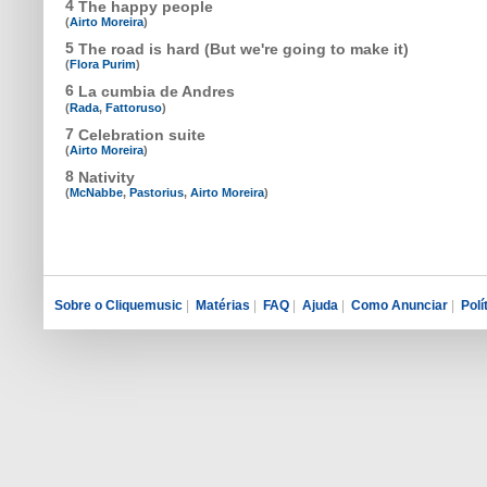
4
The happy people
(
Airto Moreira
)
5
The road is hard (But we're going to make it)
(
Flora Purim
)
6
La cumbia de Andres
(
Rada
,
Fattoruso
)
7
Celebration suite
(
Airto Moreira
)
8
Nativity
(
McNabbe
,
Pastorius
,
Airto Moreira
)
Sobre o Cliquemusic
|
Matérias
|
FAQ
|
Ajuda
|
Como Anunciar
|
Polí