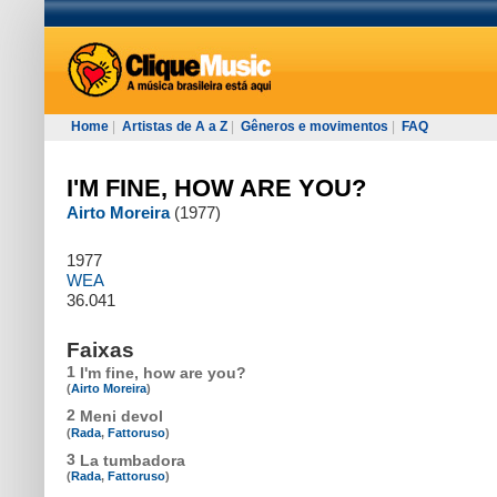
Home
|
Artistas de A a Z
|
Gêneros e movimentos
|
FAQ
I'M FINE, HOW ARE YOU?
Airto Moreira
(1977)
1977
WEA
36.041
Faixas
1
I'm fine, how are you?
(
Airto Moreira
)
2
Meni devol
(
Rada
,
Fattoruso
)
3
La tumbadora
(
Rada
,
Fattoruso
)