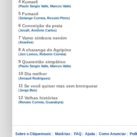
4
Kumarê
(
Paulo Sergio Valle
,
Marcos Valle
)
5
Fumacê
(
Solange Correia
,
Rossini Pinto
)
6
Conceição da praia
(
Jocafi
,
Antônio Carlos
)
7
Vamo simbora neném
(
Avarése
)
8
A charanga do Agripino
(
Jon Lemos
,
Roberto Correia
)
9
Quarentão simpático
(
Paulo Sergio Valle
,
Marcos Valle
)
10
Dia melhor
(
Arnaud Rodrigues
)
11
Se você quiser mas sem bronquear
(
Jorge Ben
)
12
Velhas histórias
(
Renato Correia
,
Guarabyra
)
Sobre o Cliquemusic
|
Matérias
|
FAQ
|
Ajuda
|
Como Anunciar
|
Polí