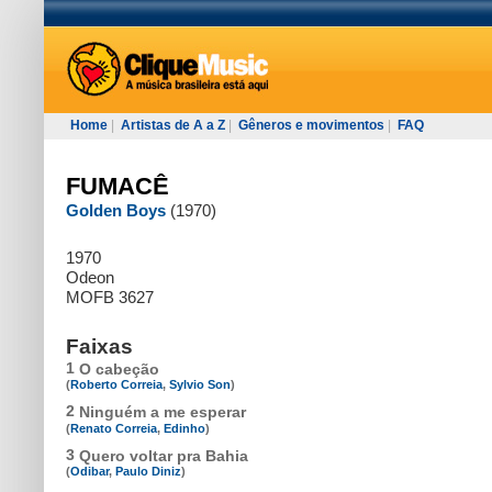
Home
|
Artistas de A a Z
|
Gêneros e movimentos
|
FAQ
FUMACÊ
Golden Boys
(1970)
1970
Odeon
MOFB 3627
Faixas
1
O cabeção
(
Roberto Correia
,
Sylvio Son
)
2
Ninguém a me esperar
(
Renato Correia
,
Edinho
)
3
Quero voltar pra Bahia
(
Odibar
,
Paulo Diniz
)