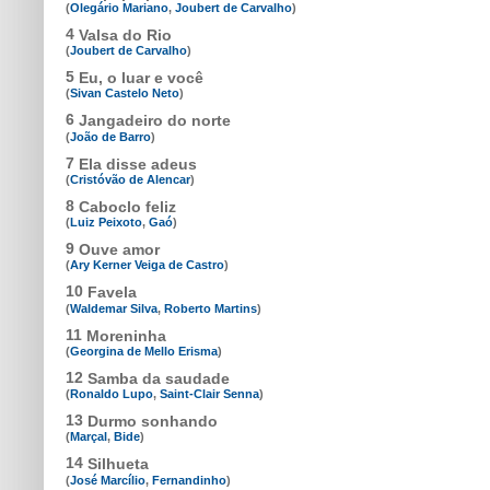
(
Olegário Mariano
,
Joubert de Carvalho
)
4
Valsa do Rio
(
Joubert de Carvalho
)
5
Eu, o luar e você
(
Sivan Castelo Neto
)
6
Jangadeiro do norte
(
João de Barro
)
7
Ela disse adeus
(
Cristóvão de Alencar
)
8
Caboclo feliz
(
Luiz Peixoto
,
Gaó
)
9
Ouve amor
(
Ary Kerner Veiga de Castro
)
10
Favela
(
Waldemar Silva
,
Roberto Martins
)
11
Moreninha
(
Georgina de Mello Erisma
)
12
Samba da saudade
(
Ronaldo Lupo
,
Saint-Clair Senna
)
13
Durmo sonhando
(
Marçal
,
Bide
)
14
Silhueta
(
José Marcílio
,
Fernandinho
)