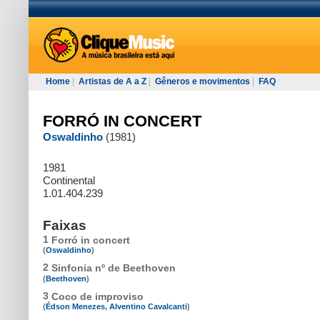
Home
|
Artistas de A a Z
|
Gêneros e movimentos
|
FAQ
FORRÓ IN CONCERT
Oswaldinho
(1981)
1981
Continental
1.01.404.239
Faixas
1
Forró in concert
(
Oswaldinho
)
2
Sinfonia nº de Beethoven
(
Beethoven
)
3
Coco de improviso
(
Édson Menezes
,
Alventino Cavalcanti
)