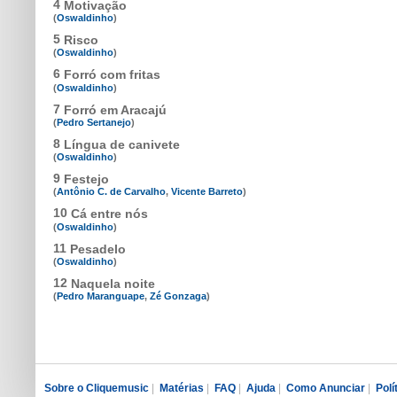
4
Motivação
(
Oswaldinho
)
5
Risco
(
Oswaldinho
)
6
Forró com fritas
(
Oswaldinho
)
7
Forró em Aracajú
(
Pedro Sertanejo
)
8
Língua de canivete
(
Oswaldinho
)
9
Festejo
(
Antônio C. de Carvalho
,
Vicente Barreto
)
10
Cá entre nós
(
Oswaldinho
)
11
Pesadelo
(
Oswaldinho
)
12
Naquela noite
(
Pedro Maranguape
,
Zé Gonzaga
)
Sobre o Cliquemusic
|
Matérias
|
FAQ
|
Ajuda
|
Como Anunciar
|
Polí