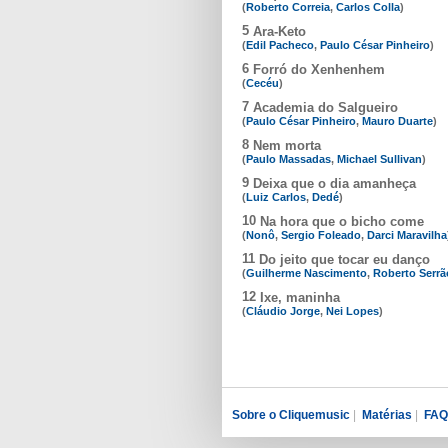
(
Roberto Correia
,
Carlos Colla
)
5
Ara-Keto
(
Edil Pacheco
,
Paulo César Pinheiro
)
6
Forró do Xenhenhem
(
Cecéu
)
7
Academia do Salgueiro
(
Paulo César Pinheiro
,
Mauro Duarte
)
8
Nem morta
(
Paulo Massadas
,
Michael Sullivan
)
9
Deixa que o dia amanheça
(
Luiz Carlos
,
Dedé
)
10
Na hora que o bicho come
(
Nonô
,
Sergio Foleado
,
Darci Maravilha
11
Do jeito que tocar eu danço
(
Guilherme Nascimento
,
Roberto Serrã
12
Ixe, maninha
(
Cláudio Jorge
,
Nei Lopes
)
Sobre o Cliquemusic
|
Matérias
|
FAQ