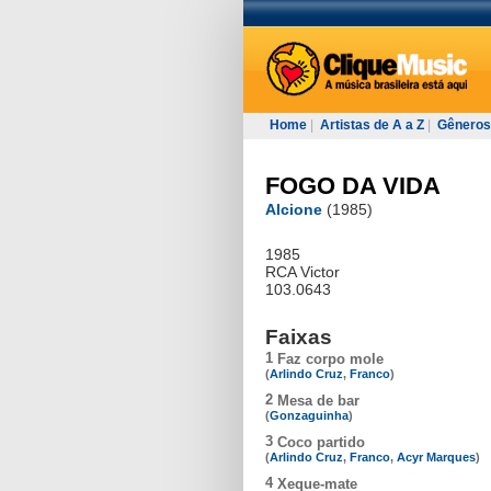
Home
|
Artistas de A a Z
|
Gêneros
FOGO DA VIDA
Alcione
(1985)
1985
RCA Victor
103.0643
Faixas
1
Faz corpo mole
(
Arlindo Cruz
,
Franco
)
2
Mesa de bar
(
Gonzaguinha
)
3
Coco partido
(
Arlindo Cruz
,
Franco
,
Acyr Marques
)
4
Xeque-mate