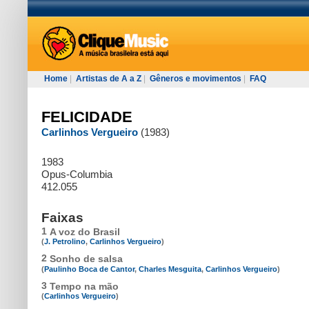
Home
|
Artistas de A a Z
|
Gêneros e movimentos
|
FAQ
FELICIDADE
Carlinhos Vergueiro
(1983)
1983
Opus-Columbia
412.055
Faixas
1
A voz do Brasil
(
J. Petrolino
,
Carlinhos Vergueiro
)
2
Sonho de salsa
(
Paulinho Boca de Cantor
,
Charles Mesguita
,
Carlinhos Vergueiro
)
3
Tempo na mão
(
Carlinhos Vergueiro
)