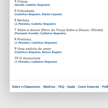
4
Ciúme
(
Novelli
,
Carlinho Vergueiro
)
5
Felicidade
(
Carlinhos Vergueiro
,
Danilo Caymmi
)
6
Ninfeta
(
J. Petrolino
,
Carlinho Vergueiro
)
7
Sobe-e-desce (Hino da Troça Sobe-e-Desce, Olinda)
(
Fernando Gondim
,
Carlinhos Vergueiro
)
8
Pretinha
(
J. Petrolino
,
Carlinhos Vergueiro
)
9
Uma estória de amor
(
Carlinhos Vergueiro
,
Nelson Ângelo
)
10
O ilusionista
(
J. Petrolino
,
Carlinhos Vergueiro
)
Sobre o Cliquemusic
|
Matérias
|
FAQ
|
Ajuda
|
Como Anunciar
|
Polí