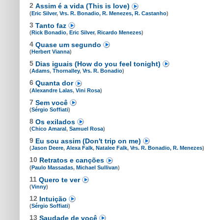
2
Assim é a vida (This is love)
(
Eric Silver
,
Vrs. R. Bonadio, R. Menezes, R. Castanho
)
3
Tanto faz
(
Rick Bonadio
,
Eric Silver
,
Ricardo Menezes
)
4
Quase um segundo
(
Herbert Vianna
)
5
Dias iguais (How do you feel tonight)
(
Adams
,
Thornalley
,
Vrs. R. Bonadio
)
6
Quanta dor
(
Alexandre Lalas
,
Vini Rosa
)
7
Sem você
(
Sérgio Soffiati
)
8
Os exilados
(
Chico Amaral
,
Samuel Rosa
)
9
Eu sou assim (Don't trip on me)
(
Jason Deere
,
Alexa Falk
,
Natalee Falk
,
Vrs. R. Bonadio, R. Menezes
)
10
Retratos e canções
(
Paulo Massadas
,
Michael Sullivan
)
11
Quero te ver
(
Vinny
)
12
Intuição
(
Sérgio Soffiati
)
13
Saudade de você