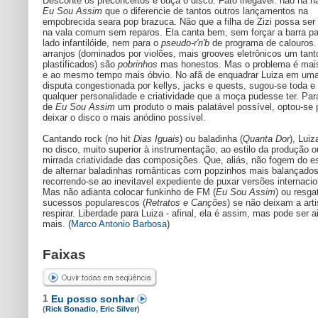
Desconte os preconceitos e ouça o disco. Fato inegável: não há 
Eu Sou Assim
que o diferencie de tantos outros lançamentos na
empobrecida seara pop brazuca. Não que a filha de Zizi possa ser 
na vala comum sem reparos. Ela canta bem, sem forçar a barra pa
lado infantilóide, nem para o
pseudo-r'n'b
de programa de calouros.
arranjos (dominados por violões, mais grooves eletrônicos um tant
plastificados) são
pobrinhos
mas honestos. Mas o problema é mais 
e ao mesmo tempo mais óbvio. No afã de enquadrar Luiza em um
disputa congestionada por kellys, jacks e quests, sugou-se toda e
qualquer personalidade e criatividade que a moça pudesse ter. Par
de
Eu Sou Assim
um produto o mais palatável possível, optou-se 
deixar o disco o mais anódino possível.
Cantando rock (no hit
Dias Iguais
) ou baladinha (
Quanta Dor
), Luiz
no disco, muito superior à instrumentação, ao estilo da produção o
mirrada criatividade das composições. Que, aliás, não fogem do 
de alternar baladinhas românticas com popzinhos mais balançados
recorrendo-se ao inevitavel expediente de puxar versões internacio
Mas não adianta colocar funkinho de FM (
Eu Sou Assim
) ou resga
sucessos popularescos (
Retratos e Canções
) se não deixam a arti
respirar. Liberdade para Luiza - afinal, ela é assim, mas pode ser a
mais. (
Marco Antonio Barbosa
)
Faixas
1
Eu posso sonhar
(
Rick Bonadio
,
Eric Silver
)