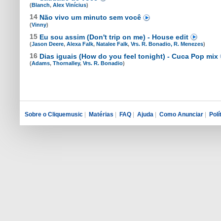
(
Blanch
,
Alex Vinícius
)
14
Não vivo um minuto sem você
(
Vinny
)
15
Eu sou assim (Don't trip on me) - House edit
(
Jason Deere
,
Alexa Falk
,
Natalee Falk
,
Vrs. R. Bonadio, R. Menezes
)
16
Dias iguais (How do you feel tonight) - Cuca Pop mix
(
Adams
,
Thornalley
,
Vrs. R. Bonadio
)
Sobre o Cliquemusic
|
Matérias
|
FAQ
|
Ajuda
|
Como Anunciar
|
Polí