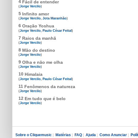
4
Fácil de entender
(
Jorge Vercilo
)
5
Infinito amor
(
Jorge Vercilo
,
Jota Maranhão
)
6
Oração Yoshua
(
Jorge Vercilo
,
Paulo César Feital
)
7
Raios da manhã
(
Jorge Vercilo
)
8
Mão do destino
(
Jorge Vercilo
)
9
Olha e não me olha
(
Jorge Vercilo
)
10
Himalaia
(
Jorge Vercilo
,
Paulo César Feital
)
11
Fenômenos da natureza
(
Jorge Vercilo
)
12
Em tudo que é belo
(
Jorge Vercilo
)
Sobre o Cliquemusic
|
Matérias
|
FAQ
|
Ajuda
|
Como Anunciar
|
Polí