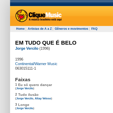
Home
|
Artistas de A a Z
|
Gêneros e movimentos
|
FAQ
EM TUDO QUE É BELO
Jorge Vercilo
(1996)
1996
Continental/Warner Music
063015111-1
Faixas
1
Eu só quero dançar
(
Jorge Vercilo
)
2
Tudo ilusão
(
Jorge Vercilo
,
Altay Veloso
)
3
Longe
(
Jorge Vercilo
)