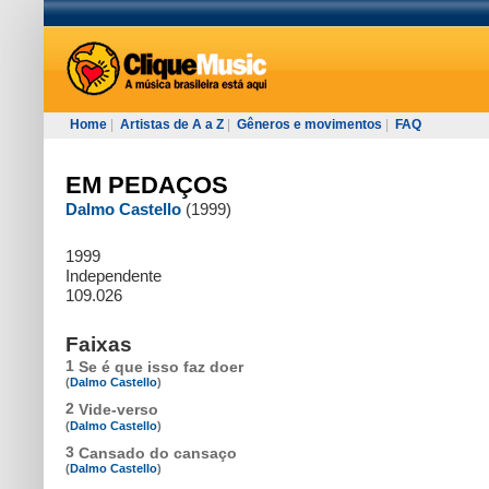
Home
|
Artistas de A a Z
|
Gêneros e movimentos
|
FAQ
EM PEDAÇOS
Dalmo Castello
(1999)
1999
Independente
109.026
Faixas
1
Se é que isso faz doer
(
Dalmo Castello
)
2
Vide-verso
(
Dalmo Castello
)
3
Cansado do cansaço
(
Dalmo Castello
)