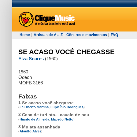
Home
|
Artistas de A a Z
|
Gêneros e movimentos
|
FAQ
SE ACASO VOCÊ CHEGASSE
Elza Soares
(1960)
1960
Odeon
MOFB 3166
Faixas
1
Se acaso você chegasse
(
Felisberto Martins
,
Lupicínio Rodrigues
)
2
Casa de turfista... cavalo de pau
(
Hianto de Almeida
,
Macedo Netto
)
3
Mulata assanhada
(
Ataulfo Alves
)