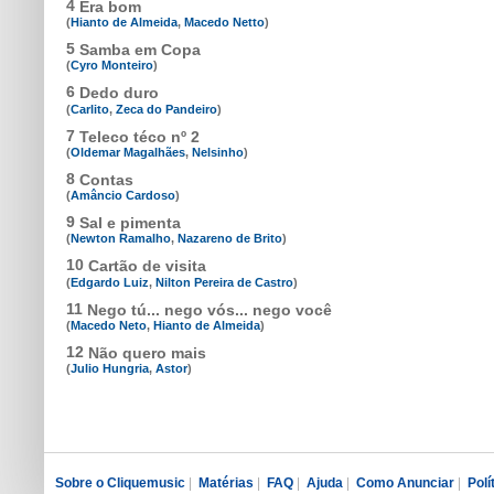
4
Era bom
(
Hianto de Almeida
,
Macedo Netto
)
5
Samba em Copa
(
Cyro Monteiro
)
6
Dedo duro
(
Carlito
,
Zeca do Pandeiro
)
7
Teleco téco nº 2
(
Oldemar Magalhães
,
Nelsinho
)
8
Contas
(
Amâncio Cardoso
)
9
Sal e pimenta
(
Newton Ramalho
,
Nazareno de Brito
)
10
Cartão de visita
(
Edgardo Luiz
,
Nilton Pereira de Castro
)
11
Nego tú... nego vós... nego você
(
Macedo Neto
,
Hianto de Almeida
)
12
Não quero mais
(
Julio Hungria
,
Astor
)
Sobre o Cliquemusic
|
Matérias
|
FAQ
|
Ajuda
|
Como Anunciar
|
Polí