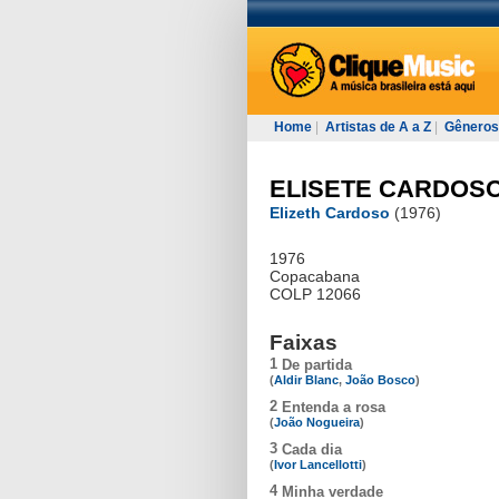
Home
|
Artistas de A a Z
|
Gêneros
ELISETE CARDOS
Elizeth Cardoso
(1976)
1976
Copacabana
COLP 12066
Faixas
1
De partida
(
Aldir Blanc
,
João Bosco
)
2
Entenda a rosa
(
João Nogueira
)
3
Cada dia
(
Ivor Lancellotti
)
4
Minha verdade