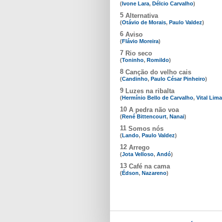
(
Ivone Lara
,
Délcio Carvalho
)
5
Alternativa
(
Otávio de Morais
,
Paulo Valdez
)
6
Aviso
(
Flávio Moreira
)
7
Rio seco
(
Toninho
,
Romildo
)
8
Canção do velho cais
(
Candinho
,
Paulo César Pinheiro
)
9
Luzes na ribalta
(
Hermínio Bello de Carvalho
,
Vital Lima
10
A pedra não voa
(
René Bittencourt
,
Nanai
)
11
Somos nós
(
Lando
,
Paulo Valdez
)
12
Arrego
(
Jota Velloso
,
Andó
)
13
Café na cama
(
Édson
,
Nazareno
)