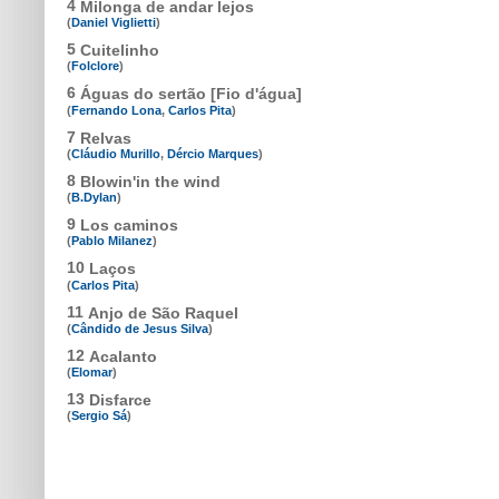
4
Milonga de andar lejos
(
Daniel Viglietti
)
5
Cuitelinho
(
Folclore
)
6
Águas do sertão [Fio d'água]
(
Fernando Lona
,
Carlos Pita
)
7
Relvas
(
Cláudio Murillo
,
Dércio Marques
)
8
Blowin'in the wind
(
B.Dylan
)
9
Los caminos
(
Pablo Milanez
)
10
Laços
(
Carlos Pita
)
11
Anjo de São Raquel
(
Cândido de Jesus Silva
)
12
Acalanto
(
Elomar
)
13
Disfarce
(
Sergio Sá
)