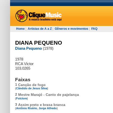
Home
|
Artistas de A a Z
|
Gêneros e movimentos
|
FAQ
DIANA PEQUENO
Diana Pequeno
(1978)
1978
RCA Victor
103.0265
Faixas
1
Canção de fogo
(
Cândido de Jesus Silva
)
2
Mestre Marajó - Canto de pajelança
(
Folclore
)
3
Assim preto e brasa branca
(
Antônio Risério
,
Jorge Alfredo
)