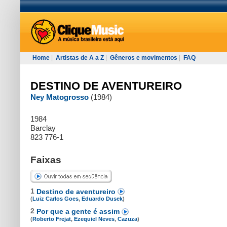
Home
|
Artistas de A a Z
|
Gêneros e movimentos
|
FAQ
DESTINO DE AVENTUREIRO
Ney Matogrosso
(1984)
1984
Barclay
823 776-1
Faixas
1
Destino de aventureiro
(
Luiz Carlos Goes
,
Eduardo Dusek
)
2
Por que a gente é assim
(
Roberto Frejat
,
Ezequiel Neves
,
Cazuza
)