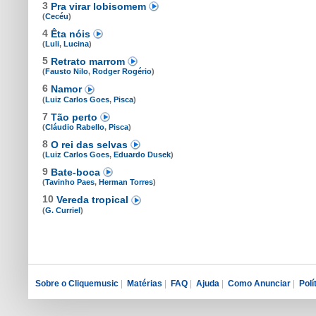
3
Pra virar lobisomem
(
Cecéu
)
4
Êta nóis
(
Luli
,
Lucina
)
5
Retrato marrom
(
Fausto Nilo
,
Rodger Rogério
)
6
Namor
(
Luiz Carlos Goes
,
Pisca
)
7
Tão perto
(
Cláudio Rabello
,
Pisca
)
8
O rei das selvas
(
Luiz Carlos Goes
,
Eduardo Dusek
)
9
Bate-boca
(
Tavinho Paes
,
Herman Torres
)
10
Vereda tropical
(
G. Curriel
)
Sobre o Cliquemusic
|
Matérias
|
FAQ
|
Ajuda
|
Como Anunciar
|
Polí