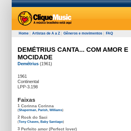
Home
|
Artistas de A a Z
|
Gêneros e movimentos
|
FAQ
DEMÉTRIUS CANTA... COM AMOR E
MOCIDADE
Demétrius
(1961)
1961
Continental
LPP-3.198
Faixas
1
Corinna Corinna
(
Shaperman
,
Parish
,
Williams
)
2
Rock do Saci
(
Tony Chaves
,
Baby Santiago
)
3
Perfeito amor (Perfect lover)