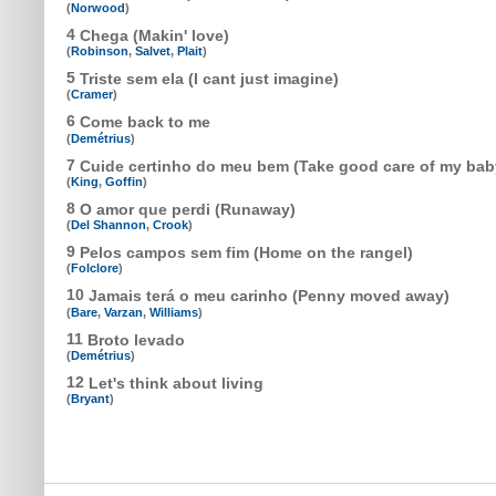
(
Norwood
)
4
Chega (Makin' love)
(
Robinson
,
Salvet
,
Plait
)
5
Triste sem ela (I cant just imagine)
(
Cramer
)
6
Come back to me
(
Demétrius
)
7
Cuide certinho do meu bem (Take good care of my bab
(
King
,
Goffin
)
8
O amor que perdi (Runaway)
(
Del Shannon
,
Crook
)
9
Pelos campos sem fim (Home on the rangel)
(
Folclore
)
10
Jamais terá o meu carinho (Penny moved away)
(
Bare
,
Varzan
,
Williams
)
11
Broto levado
(
Demétrius
)
12
Let's think about living
(
Bryant
)