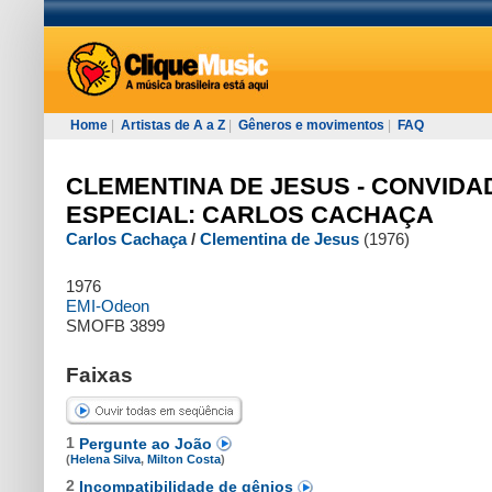
Home
|
Artistas de A a Z
|
Gêneros e movimentos
|
FAQ
CLEMENTINA DE JESUS - CONVIDA
ESPECIAL: CARLOS CACHAÇA
Carlos Cachaça
/
Clementina de Jesus
(1976)
1976
EMI-Odeon
SMOFB 3899
Faixas
1
Pergunte ao João
(
Helena Silva
,
Milton Costa
)
2
Incompatibilidade de gênios