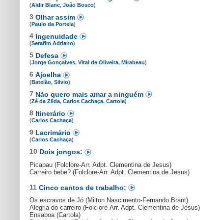
(
Aldir Blanc
,
João Bosco
)
3
Olhar assim
(
Paulo da Portela
)
4
Ingenuidade
(
Serafim Adriano
)
5
Defesa
(
Jorge Gonçalves
,
Vital de Oliveira
,
Mirabeau
)
6
Ajoelha
(
Batelão
,
Silvio
)
7
Não quero mais amar a ninguém
(
Zé da Zilda
,
Carlos Cachaça
,
Cartola
)
8
Itinerário
(
Carlos Cachaça
)
9
Lacrimário
(
Carlos Cachaça
)
10
Dois jongos:
Picapau (Folclore-Arr. Adpt. Clementina de Jesus)
Carreiro bebe? (Folclore-Arr. Adpt. Clementina de Jesus)
11
Cinco cantos de trabalho:
Os escravos de Jó (Milton Nascimento-Fernando Brant)
Alegria do carreiro (Folclore-Arr. Adpt. Clementina de Jesus)
Ensaboa (Cartola)