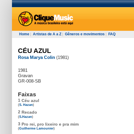
Home
|
Artistas de A a Z
|
Gêneros e movimentos
|
FAQ
CÉU AZUL
Rosa Marya Colin
(1981)
1981
Gravan
GR-008-SB
Faixas
1
Céu azul
(
S. Hazan
)
2
Recado
(
S.Hazan
)
3
Pro rei, pro lixeiro e pra mim
(
Guilherme Lamounier
)