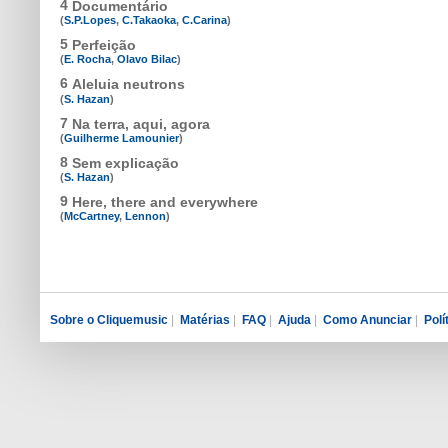
4
Documentário
(
S.P.Lopes
,
C.Takaoka
,
C.Carina
)
5
Perfeição
(
E. Rocha
,
Olavo Bilac
)
6
Aleluia neutrons
(
S. Hazan
)
7
Na terra, aqui, agora
(
Guilherme Lamounier
)
8
Sem explicação
(
S. Hazan
)
9
Here, there and everywhere
(
McCartney
,
Lennon
)
Sobre o Cliquemusic
|
Matérias
|
FAQ
|
Ajuda
|
Como Anunciar
|
Polí