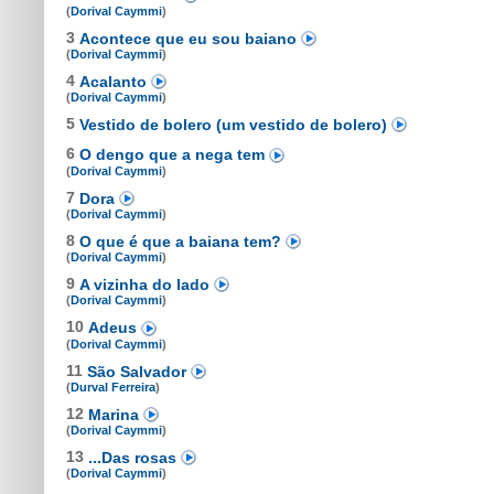
(
Dorival Caymmi
)
3
Acontece que eu sou baiano
(
Dorival Caymmi
)
4
Acalanto
(
Dorival Caymmi
)
5
Vestido de bolero (um vestido de bolero)
6
O dengo que a nega tem
(
Dorival Caymmi
)
7
Dora
(
Dorival Caymmi
)
8
O que é que a baiana tem?
(
Dorival Caymmi
)
9
A vizinha do lado
(
Dorival Caymmi
)
10
Adeus
(
Dorival Caymmi
)
11
São Salvador
(
Durval Ferreira
)
12
Marina
(
Dorival Caymmi
)
13
...Das rosas
(
Dorival Caymmi
)