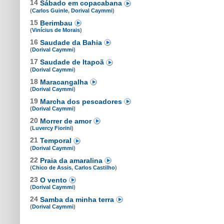
14
Sábado em copacabana
(
Carlos Guinle
,
Dorival Caymmi
)
15
Berimbau
(
Vinícius de Morais
)
16
Saudade da Bahia
(
Dorival Caymmi
)
17
Saudade de Itapoã
(
Dorival Caymmi
)
18
Maracangalha
(
Dorival Caymmi
)
19
Marcha dos pescadores
(
Dorival Caymmi
)
20
Morrer de amor
(
Luvercy Fiorini
)
21
Temporal
(
Dorival Caymmi
)
22
Praia da amaralina
(
Chico de Assis
,
Carlos Castilho
)
23
O vento
(
Dorival Caymmi
)
24
Samba da minha terra
(
Dorival Caymmi
)