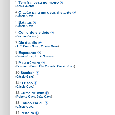
3
Tem francesa no morro
(
Assis Valente
)
4
Oração para um deus distante
(
Cássio Gava
)
5
Batatas
(
Cássio Gava
)
6
Como dois e dois
(
Caetano Veloso
)
7
Dia dia diá
(
J. C. Costa Netto
,
Cássio Gava
)
8
Esperanto
(
Cássio Gava
,
Lúcia Santos
)
9
Meu número
(
Fernando Forni
,
Élio Camalle
,
Cássio Gava
)
10
Samirah
(
Cássio Gava
)
11
O risco
(
Cássio Gava
)
12
Cume de mim
(
Roberto Gava
,
João Gava
)
13
Louco era eu
(
Cássio Gava
)
14
Perfeito