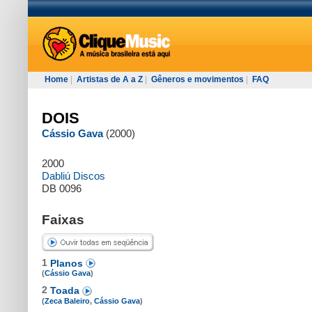
Home
|
Artistas de A a Z
|
Gêneros e movimentos
|
FAQ
DOIS
Cássio Gava
(2000)
2000
Dabliú Discos
DB 0096
Faixas
1
Planos
(
Cássio Gava
)
2
Toada
(
Zeca Baleiro
,
Cássio Gava
)