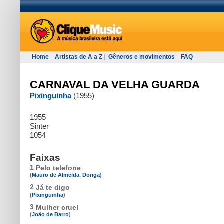
Home
|
Artistas de A a Z
|
Gêneros e movimentos
|
FAQ
CARNAVAL DA VELHA GUARDA
Pixinguinha
(1955)
1955
Sinter
1054
Faixas
1
Pelo telefone
(
Mauro de Almeida
,
Donga
)
2
Já te digo
(
Pixinguinha
)
3
Mulher cruel
(
João de Barro
)