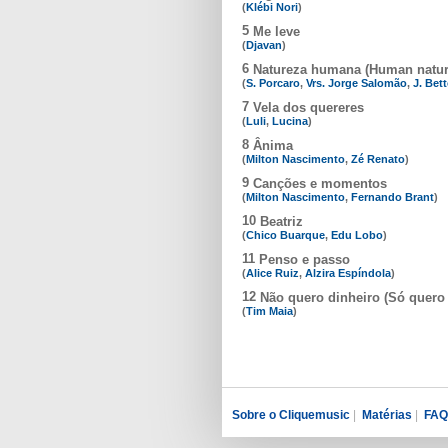
(
Klébi Nori
)
5
Me leve
(
Djavan
)
6
Natureza humana (Human natur
(
S. Porcaro
,
Vrs. Jorge Salomão
,
J. Bet
7
Vela dos quereres
(
Luli
,
Lucina
)
8
Ânima
(
Milton Nascimento
,
Zé Renato
)
9
Canções e momentos
(
Milton Nascimento
,
Fernando Brant
)
10
Beatriz
(
Chico Buarque
,
Edu Lobo
)
11
Penso e passo
(
Alice Ruiz
,
Alzira Espíndola
)
12
Não quero dinheiro (Só quero
(
Tim Maia
)
Sobre o Cliquemusic
|
Matérias
|
FAQ