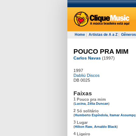
Home
|
Artistas de A a Z
|
Gêneros
POUCO PRA MIM
Carlos Navas
(1997)
1997
Dabliú Discos
DB 0025
Faixas
1
Pouco pra mim
(
Lucina
,
Zélia Duncan
)
2
Só solitário
(
Humberto Espíndola
,
Itamar Assumpç
3
Lugar
(
Hilton Raw
,
Arnaldo Black
)
4
Ligeiro