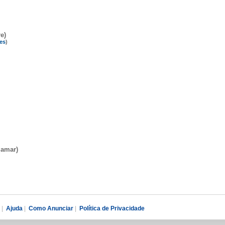
e)
tes
)
 amar)
|
Ajuda
|
Como Anunciar
|
Política de Privacidade