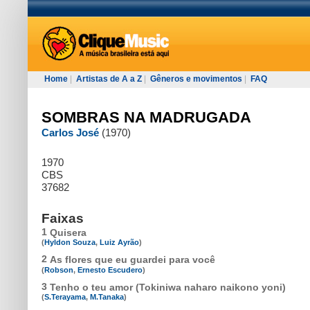
Home
|
Artistas de A a Z
|
Gêneros e movimentos
|
FAQ
SOMBRAS NA MADRUGADA
Carlos José
(1970)
1970
CBS
37682
Faixas
1
Quisera
(
Hyldon Souza
,
Luiz Ayrão
)
2
As flores que eu guardei para você
(
Robson
,
Ernesto Escudero
)
3
Tenho o teu amor (Tokiniwa naharo naikono yoni)
(
S.Terayama
,
M.Tanaka
)