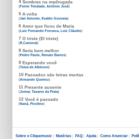
4
Sombras na madrugada
(
Ferrer Trindade
,
Antônio José
)
5
A volta
(
Jair Amorim
,
Evaldo Gouveia
)
6
Amor que ficou de Maria
(
Luiz Fernando Fonseca
,
Luiz Cláudio
)
7
O triste (El triste)
(
R.Cantoral
)
8
Seria bem melhor
(
Pedro Paulo
,
Renato Barros
)
9
Esperando você
(
Tema de Albinoni
)
10
Passados são letras mortas
(
Armando Queiroz
)
11
Presente ausente
(
Jomar
,
Tavares da Praia
)
12
Você é passado
(
Naná
,
Picolino
)
Sobre o Cliquemusic
|
Matérias
|
FAQ
|
Ajuda
|
Como Anunciar
|
Polí