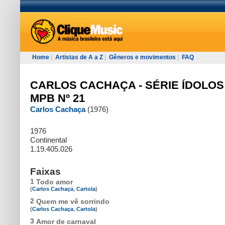
Home
|
Artistas de A a Z
|
Gêneros e movimentos
|
FAQ
CARLOS CACHAÇA - SÉRIE ÍDOLOS
MPB Nº 21
Carlos Cachaça
(1976)
1976
Continental
1.19.405.026
Faixas
1
Todo amor
(
Carlos Cachaça
,
Cartola
)
2
Quem me vê sorrindo
(
Carlos Cachaça
,
Cartola
)
3
Amor de carnaval