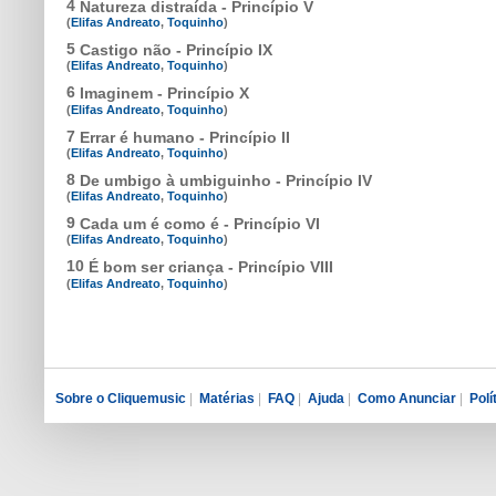
4
Natureza distraída - Princípio V
(
Elifas Andreato
,
Toquinho
)
5
Castigo não - Princípio IX
(
Elifas Andreato
,
Toquinho
)
6
Imaginem - Princípio X
(
Elifas Andreato
,
Toquinho
)
7
Errar é humano - Princípio II
(
Elifas Andreato
,
Toquinho
)
8
De umbigo à umbiguinho - Princípio IV
(
Elifas Andreato
,
Toquinho
)
9
Cada um é como é - Princípio VI
(
Elifas Andreato
,
Toquinho
)
10
É bom ser criança - Princípio VIII
(
Elifas Andreato
,
Toquinho
)
Sobre o Cliquemusic
|
Matérias
|
FAQ
|
Ajuda
|
Como Anunciar
|
Polí