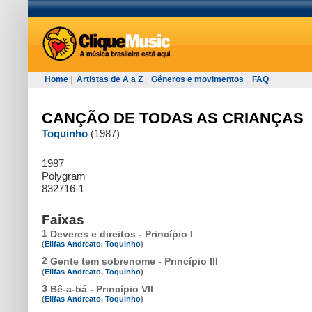
Home
|
Artistas de A a Z
|
Gêneros e movimentos
|
FAQ
CANÇÃO DE TODAS AS CRIANÇAS
Toquinho
(1987)
1987
Polygram
832716-1
Faixas
1
Deveres e direitos - Princípio I
(
Elifas Andreato
,
Toquinho
)
2
Gente tem sobrenome - Princípio III
(
Elifas Andreato
,
Toquinho
)
3
Bê-a-bá - Princípio VII
(
Elifas Andreato
,
Toquinho
)