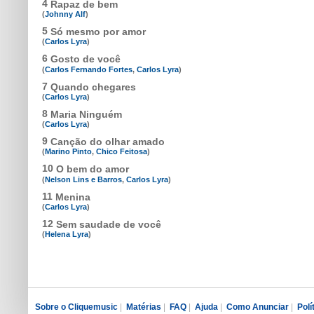
4
Rapaz de bem
(
Johnny Alf
)
5
Só mesmo por amor
(
Carlos Lyra
)
6
Gosto de você
(
Carlos Fernando Fortes
,
Carlos Lyra
)
7
Quando chegares
(
Carlos Lyra
)
8
Maria Ninguém
(
Carlos Lyra
)
9
Canção do olhar amado
(
Marino Pinto
,
Chico Feitosa
)
10
O bem do amor
(
Nelson Lins e Barros
,
Carlos Lyra
)
11
Menina
(
Carlos Lyra
)
12
Sem saudade de você
(
Helena Lyra
)
Sobre o Cliquemusic
|
Matérias
|
FAQ
|
Ajuda
|
Como Anunciar
|
Polí