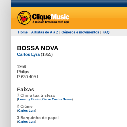
Home
|
Artistas de A a Z
|
Gêneros e movimentos
|
FAQ
BOSSA NOVA
Carlos Lyra
(1959)
1959
Philips
P 630.409 L
Faixas
1
Chora tua tristeza
(
Luvercy Fiorini
,
Oscar Castro Neves
)
2
Ciúme
(
Carlos Lyra
)
3
Barquinho de papel
(
Carlos Lyra
)