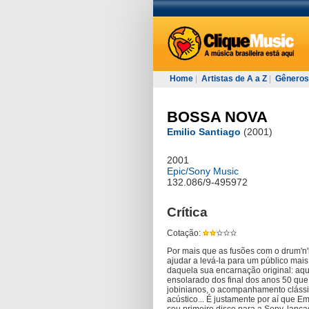
Home
|
Artistas de A a Z
|
Gêneros
BOSSA NOVA
Emilio Santiago
(2001)
2001
Epic/Sony Music
132.086/9-495972
Crítica
Cotação:
Por mais que as fusões com o drum'n'b
ajudar a levá-la para um público mai
daquela sua encarnação original: aq
ensolarado dos final dos anos 50 que
jobinianos, o acompanhamento clássic
acústico... É justamente por aí que E