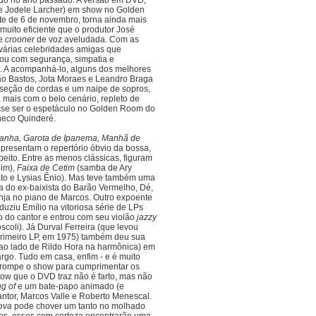
çado no ano passado. A versão em DVD,
e Jodele Larcher) em show no Golden
e de 6 de novembro, torna ainda mais
muito eficiente que o produtor José
de
crooner
de voz aveludada. Com as
várias celebridades amigas que
ou com segurança, simpatia e
o. A acompanhá-lo, alguns dos melhores
vão Bastos, Jota Moraes e Leandro Braga
seção de cordas e um naipe de sopros,
a mais com o belo cenário, repleto de
sse ser o espetáculo no Golden Room do
neco Quinderé.
sanha, Garota de Ipanema, Manhã de
epresentam o repertório óbvio da bossa,
eito. Entre as menos clássicas, figuram
im),
Faixa de Cetim
(samba de Ary
o e Lysias Ênio). Mas teve também uma
a do ex-baixista do Barão Vermelho, Dé,
nja no piano de Marcos. Outro expoente
uziu Emílio na vitoriosa série de LPs
ão do cantor e entrou com seu violão
jazzy
coli). Já Durval Ferreira (que levou
 primeiro LP, em 1975) também deu sua
 (ao lado de Rildo Hora na harmônica) em
rgo. Tudo em casa, enfim - e é muito
rrompe o show para cumprimentar os
how que o DVD traz não é farto, mas não
g of
e um bate-papo animado (e
antor, Marcos Valle e Roberto Menescal.
ova
pode chover um tanto no molhado