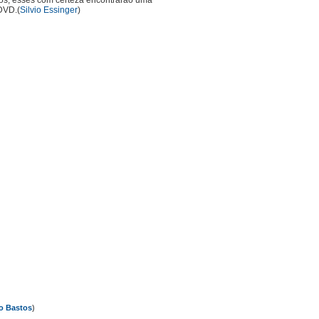
iros, esses com certeza encontrarão uma
DVD.(
Silvio Essinger
)
o Bastos
)