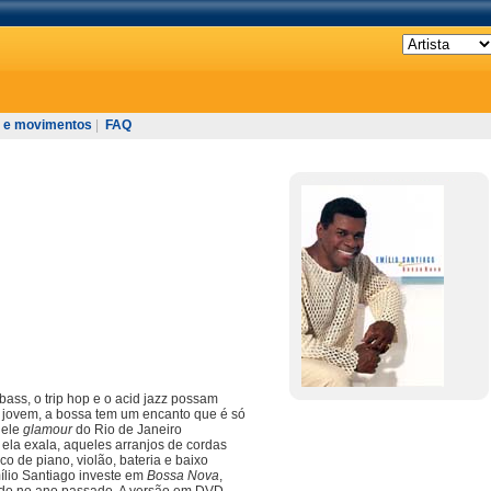
 e movimentos
|
FAQ
ass, o trip hop e o acid jazz possam
s jovem, a bossa tem um encanto que é só
uele
glamour
do Rio de Janeiro
 ela exala, aqueles arranjos de cordas
o de piano, violão, bateria e baixo
mílio Santiago investe em
Bossa Nova
,