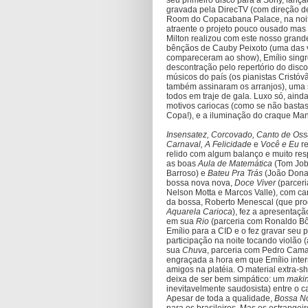
seu primeiro disco para a Sony, lan
gravada pela DirecTV (com direção d
Room do Copacabana Palace, na noit
atraente o projeto pouco ousado mas 
Milton realizou com este nosso gran
bênçãos de Cauby Peixoto (uma das 
compareceram ao show), Emílio singr
descontração pelo repertório do disc
músicos do país (os pianistas Cristó
também assinaram os arranjos), uma 
todos em traje de gala. Luxo só, aind
motivos cariocas (como se não basta
Copa!), e a iluminação do craque Ma
Insensatez, Corcovado, Canto de Os
Carnaval, A Felicidade
e
Você e Eu
r
relido com algum balanço e muito resp
as boas
Aula de Matemática
(Tom Job
Barroso) e
Bateu Pra Trás
(João Donat
bossa nova nova,
Doce Viver
(parceri
Nelson Motta e Marcos Valle), com ca
da bossa, Roberto Menescal (que prod
Aquarela Carioca
), fez a apresentaç
em sua
Rio
(parceria com Ronaldo Bôs
Emílio para a CID e o fez gravar seu
participação na noite tocando violão
sua
Chuva
, parceria com Pedro Cama
engraçada a hora em que Emílio inte
amigos na platéia. O material extra-s
deixa de ser bem simpático: um
makin
inevitavelmente saudosista) entre o c
Apesar de toda a qualidade,
Bossa N