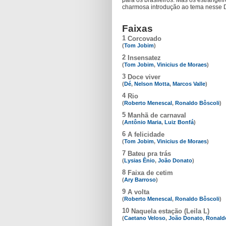
para os brasileiros. Mas os estrange
charmosa introdução ao tema nesse 
Faixas
1
Corcovado
(
Tom Jobim
)
2
Insensatez
(
Tom Jobim
,
Vinicius de Moraes
)
3
Doce viver
(
Dé
,
Nelson Motta
,
Marcos Valle
)
4
Rio
(
Roberto Menescal
,
Ronaldo Bôscoli
)
5
Manhã de carnaval
(
Antônio Maria
,
Luiz Bonfá
)
6
A felicidade
(
Tom Jobim
,
Vinicius de Moraes
)
7
Bateu pra trás
(
Lysias Ênio
,
João Donato
)
8
Faixa de cetim
(
Ary Barroso
)
9
A volta
(
Roberto Menescal
,
Ronaldo Bôscoli
)
10
Naquela estação (Leila L)
(
Caetano Veloso
,
João Donato
,
Ronald