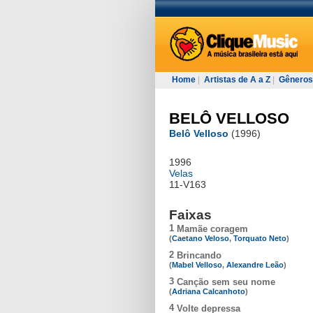
Home
|
Artistas de A a Z
|
Gêneros
BELÔ VELLOSO
Belô Velloso
(1996)
1996
Velas
11-V163
Faixas
1
Mamãe coragem
(
Caetano Veloso
,
Torquato Neto
)
2
Brincando
(
Mabel Velloso
,
Alexandre Leão
)
3
Canção sem seu nome
(
Adriana Calcanhoto
)
4
Volte depressa