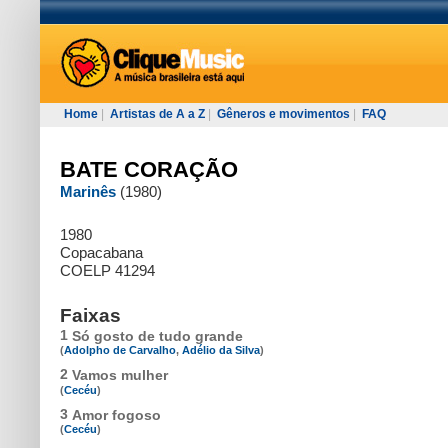
Home
|
Artistas de A a Z
|
Gêneros e movimentos
|
FAQ
BATE CORAÇÃO
Marinês
(1980)
1980
Copacabana
COELP 41294
Faixas
1
Só gosto de tudo grande
(
Adolpho de Carvalho
,
Adélio da Silva
)
2
Vamos mulher
(
Cecéu
)
3
Amor fogoso
(
Cecéu
)