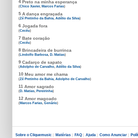
4
Preto na minha esperança
(
Chico Xavier
,
Marcos Farias
)
5
A dança engraçada
(
Zé Pretinho da Bahia
,
Adélio da Silva
)
6
Jogada fora
(
Cecéu
)
7
Bate coração
(
Cecéu
)
8
Brincadeira de burrinca
(
Lindolfo Barbosa
,
D. Matias
)
9
Cadarço de sapato
(
Adolpho de Carvalho
,
Adélio da Silva
)
10
Meu amor me chama
(
Zé Pretinho da Bahia
,
Adolpho de Carvalho
)
11
Amor sagrado
(
D. Matias
,
Pereirinha
)
12
Amor magoado
(
Marcos Farias
,
Genário
)
Sobre o Cliquemusic
|
Matérias
|
FAQ
|
Ajuda
|
Como Anunciar
|
Polí