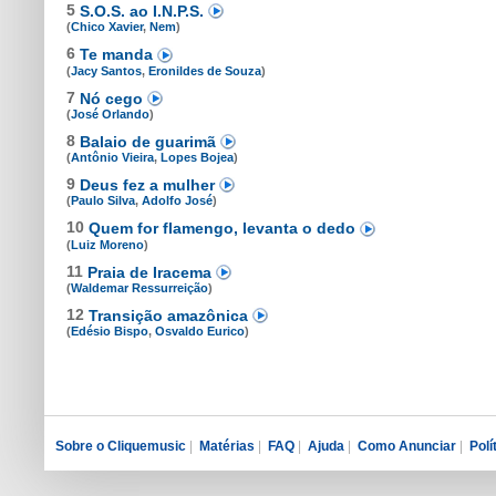
5
S.O.S. ao I.N.P.S.
(
Chico Xavier
,
Nem
)
6
Te manda
(
Jacy Santos
,
Eronildes de Souza
)
7
Nó cego
(
José Orlando
)
8
Balaio de guarimã
(
Antônio Vieira
,
Lopes Bojea
)
9
Deus fez a mulher
(
Paulo Silva
,
Adolfo José
)
10
Quem for flamengo, levanta o dedo
(
Luiz Moreno
)
11
Praia de Iracema
(
Waldemar Ressurreição
)
12
Transição amazônica
(
Edésio Bispo
,
Osvaldo Eurico
)
Sobre o Cliquemusic
|
Matérias
|
FAQ
|
Ajuda
|
Como Anunciar
|
Polí