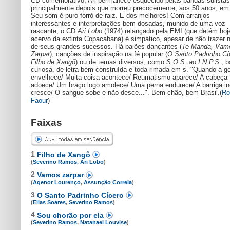
CD comemorativo, Ari permanece esquecido pelas bandas sulistas
principalmente depois que morreu precocemente, aos 50 anos, em
Seu som é puro forró de raiz. E dos melhores! Com arranjos
interessantes e interpretações bem dosadas, munido de uma voz
rascante, o CD
Ari Lobo
(1974) relançado pela EMI (que detém hoj
acervo da extinta Copacabana) é simpático, apesar de não trazer
de seus grandes sucessos. Há baiões dançantes (
Te Manda, Vam
Zarpar
), canções de inspiração na fé popular (
O Santo Padrinho Cí
Filho de Xangô
) ou de temas diversos, como
S.O.S. ao I.N.P.S.
, 
curiosa, de letra bem construída e toda rimada em s. "Quando a g
envelhece/ Muita coisa acontece/ Reumatismo aparece/ A cabeça
adoece/ Um braço logo amolece/ Uma perna endurece/ A barriga i
cresce/ O sangue sobe e não desce...". Bem chão, bem Brasil.(
Ro
Faour
)
Faixas
1
Filho de Xangô
(
Severino Ramos
,
Ari Lobo
)
2
Vamos zarpar
(
Agenor Lourenço
,
Assunção Correia
)
3
O Santo Padrinho Cícero
(
Elias Soares
,
Severino Ramos
)
4
Sou chorão por ela
(
Severino Ramos
,
Natanael Louvise
)