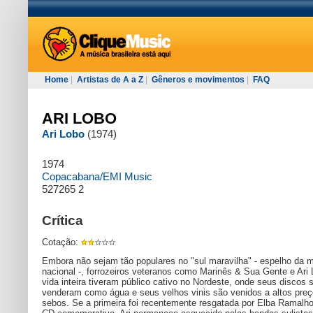
Home
|
Artistas de A a Z
|
Gêneros e movimentos
|
FAQ
ARI LOBO
Ari Lobo
(1974)
1974
Copacabana/EMI Music
527265 2
Crítica
Cotação:
Embora não sejam tão populares no "sul maravilha" - espelho da m
nacional -, forrozeiros veteranos como Marinês & Sua Gente e Ari
vida inteira tiveram público cativo no Nordeste, onde seus discos
venderam como água e seus velhos vinis são venidos a altos pre
sebos. Se a primeira foi recentemente resgatada por Elba Ramalh