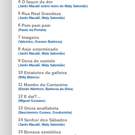
4
O faquir da dor
(
Jards Macalé sobre texto de Waly Salomão
)
5
Rua Real Grandeza
(
Jards Macalé
,
Waly Salomão
)
6
Pam pam pam
(
Paulo da Portela
)
7
Imagens
(
Valzinho
,
Orestes Barbosa
)
8
Anjo exterminado
(
Jards Macalé
,
Waly Salomão
)
9
Dona de castelo
(
Jards Macalé
,
Waly Salomão
)
10
Estatutos da gafieira
(
Billy Blanco
)
11
Mambo da Cantareira
(
Eloide Warthon
,
Barbosa da Silva
)
12
E daí?...
(
Miguel Gustavo
)
13
Orora analfabeta
(
Nascimento Gomes
,
Gordurinha
)
14
Senhor dos Sábados
(
Jards Macalé
,
Waly Salomão
)
15
Boneca semiótica