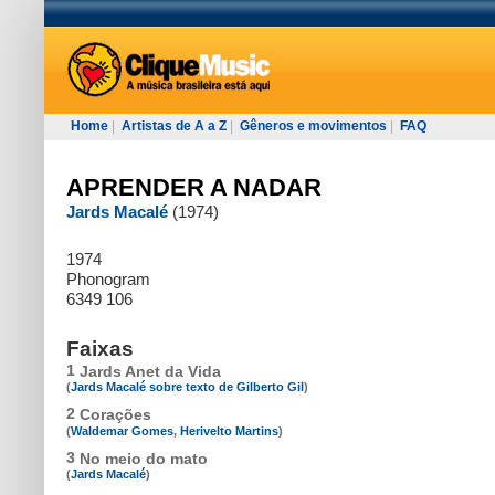
Home
|
Artistas de A a Z
|
Gêneros e movimentos
|
FAQ
APRENDER A NADAR
Jards Macalé
(1974)
1974
Phonogram
6349 106
Faixas
1
Jards Anet da Vida
(
Jards Macalé sobre texto de Gilberto Gil
)
2
Corações
(
Waldemar Gomes
,
Herivelto Martins
)
3
No meio do mato
(
Jards Macalé
)