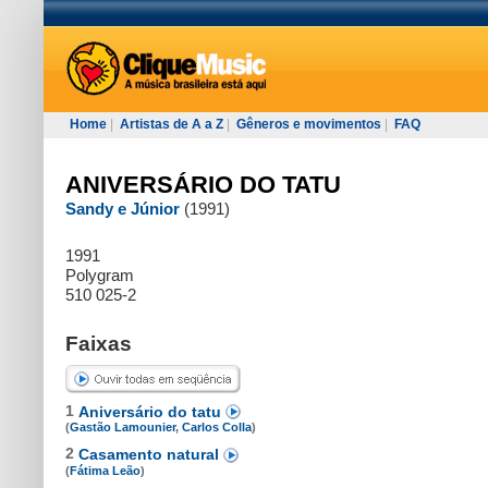
Home
|
Artistas de A a Z
|
Gêneros e movimentos
|
FAQ
ANIVERSÁRIO DO TATU
Sandy e Júnior
(1991)
1991
Polygram
510 025-2
Faixas
1
Aniversário do tatu
(
Gastão Lamounier
,
Carlos Colla
)
2
Casamento natural
(
Fátima Leão
)