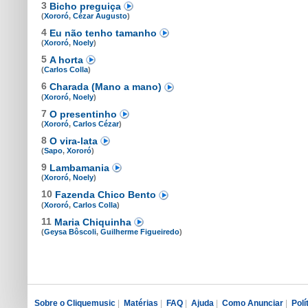
3
Bicho preguiça
(
Xororó
,
Cézar Augusto
)
4
Eu não tenho tamanho
(
Xororó
,
Noely
)
5
A horta
(
Carlos Colla
)
6
Charada (Mano a mano)
(
Xororó
,
Noely
)
7
O presentinho
(
Xororó
,
Carlos Cézar
)
8
O vira-lata
(
Sapo
,
Xororó
)
9
Lambamania
(
Xororó
,
Noely
)
10
Fazenda Chico Bento
(
Xororó
,
Carlos Colla
)
11
Maria Chiquinha
(
Geysa Bôscoli
,
Guilherme Figueiredo
)
Sobre o Cliquemusic
|
Matérias
|
FAQ
|
Ajuda
|
Como Anunciar
|
Polí