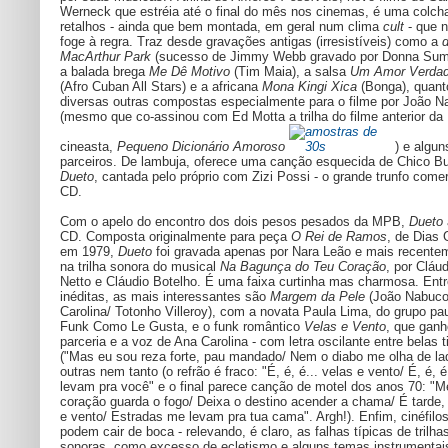
Werneck que estréia até o final do mês nos cinemas, é uma colch
retalhos - ainda que bem montada, em geral num clima
cult
- que 
foge à regra. Traz desde gravações antigas (irresistíveis) como a
MacArthur Park
(sucesso de Jimmy Webb gravado por Donna Sum
a balada brega
Me Dê Motivo
(Tim Maia), a salsa
Um Amor Verdad
(Afro Cuban All Stars) e a africana
Mona Kingi Xica
(Bonga), quant
diversas outras compostas especialmente para o filme por João 
(mesmo que co-assinou com Ed Motta a trilha do filme anterior da
cineasta,
Pequeno Dicionário Amoroso
) e algun
parceiros. De lambuja, oferece uma canção esquecida de Chico B
Dueto
, cantada pelo próprio com Zizi Possi - o grande trunfo comer
CD.
Com o apelo do encontro dos dois pesos pesados da MPB,
Dueto
CD. Composta originalmente para peça
O Rei de Ramos
, de Dias
em 1979,
Dueto
foi gravada apenas por Nara Leão e mais recente
na trilha sonora do musical
Na Bagunça do Teu Coração
, por Cláud
Netto e Cláudio Botelho. É uma faixa curtinha mas charmosa. Entr
inéditas, as mais interessantes são
Margem da Pele
(João Nabuco
Carolina/ Totonho Villeroy), com a novata Paula Lima, do grupo pau
Funk Como Le Gusta, e o funk romântico
Velas e Vento
, que gan
parceria e a voz de Ana Carolina - com letra oscilante entre belas t
("Mas eu sou reza forte, pau mandado/ Nem o diabo me olha de la
outras nem tanto (o refrão é fraco: "É, é, é... velas e vento/ É, é, 
levam pra você" e o final parece canção de motel dos anos 70: "M
coração guarda o fogo/ Deixa o destino acender a chama/ É tarde,
e vento/ Estradas me levam pra tua cama". Argh!). Enfim, cinéfilo
podem cair de boca - relevando, é claro, as falhas típicas de trilha
sonoras, como excesso de ecletismo e alguns temas instrumentai