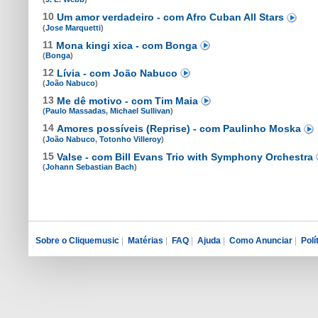
10
Um amor verdadeiro - com Afro Cuban All Stars
(
Jose Marquetti
)
11
Mona kingi xica - com Bonga
(
Bonga
)
12
Lívia - com João Nabuco
(
João Nabuco
)
13
Me dê motivo - com Tim Maia
(
Paulo Massadas
,
Michael Sullivan
)
14
Amores possíveis (Reprise) - com Paulinho Moska
(
João Nabuco
,
Totonho Villeroy
)
15
Valse - com Bill Evans Trio with Symphony Orchestra
(
Johann Sebastian Bach
)
Sobre o Cliquemusic
|
Matérias
|
FAQ
|
Ajuda
|
Como Anunciar
|
Polí