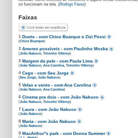
só funcionam na tela. (
Rodrigo Faour
)
Faixas
1
Dueto - com Chico Buarque e Zizi Possi
(
Chico Buarque
)
2
Amores possíveis - com Paulinho Moska
(
João Nabuco
,
Totonho Villeroy
)
3
Margem da pele - com Paula Lima
(
João Nabuco
,
Ana Carolina
,
Totonho Villeroy
)
4
Cego - com Seu Jorge
(
Seu Jorge
,
João Nabuco
)
5
Velas e vento - com Ana Carolina
(
João Nabuco
,
Ana Carolina
)
6
Cinema pra dois - com João Nabuco
(
João Nabuco
,
Totonho Villeroy
)
7
Laura - com João Nabuco
(
João Nabuco
)
8
Maria - com João Nabuco
(
João Nabuco
)
9
MacArthur''s park - com Donna Summer
(
J. L. Webb
)