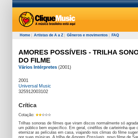
Home
|
Artistas de A a Z
|
Gêneros e movimentos
|
FAQ
AMORES POSSÍVEIS - TRILHA SON
DO FILME
Vários Intérpretes
(2001)
2001
Universal Music
325912003102
Crítica
Cotação:
Trilhas sonoras de filmes que viram discos normalmente só agrad
um público bem específico. Em geral, cinéfilos de carteirinha que
eternizar as películas em casa, viajando nos climas do filme suger
por suas músicas. A trilha de
Amores Possíveis
, novo filme de Sa