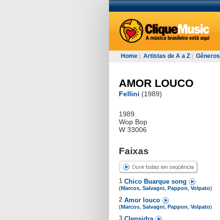
Home
|
Artistas de A a Z
|
Gêneros
AMOR LOUCO
Fellini
(1989)
1989
Wop Bop
W 33006
Faixas
1
Chico Buarque song
(
Marcos
,
Salvagni
,
Pappon
,
Volpato
)
2
Amor louco
(
Marcos
,
Salvagni
,
Pappon
,
Volpato
)
3
Clepsidra