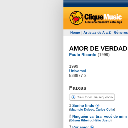
Home
|
Artistas de A a Z
|
Gêneros
AMOR DE VERDAD
Paulo Ricardo
(1999)
1999
Universal
538877-2
Faixas
1
Sonho lindo
(
Maurício Duboc
,
Carlos Colla
)
2
Ninguém vai tirar você de mim
(
Edson Ribeiro
,
Hélio Justo
)
3
Por amor