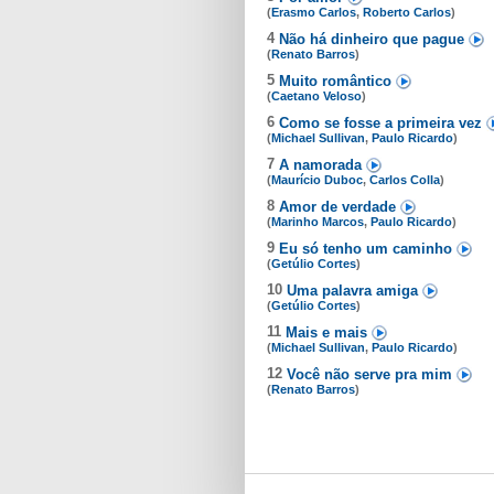
(
Erasmo Carlos
,
Roberto Carlos
)
4
Não há dinheiro que pague
(
Renato Barros
)
5
Muito romântico
(
Caetano Veloso
)
6
Como se fosse a primeira vez
(
Michael Sullivan
,
Paulo Ricardo
)
7
A namorada
(
Maurício Duboc
,
Carlos Colla
)
8
Amor de verdade
(
Marinho Marcos
,
Paulo Ricardo
)
9
Eu só tenho um caminho
(
Getúlio Cortes
)
10
Uma palavra amiga
(
Getúlio Cortes
)
11
Mais e mais
(
Michael Sullivan
,
Paulo Ricardo
)
12
Você não serve pra mim
(
Renato Barros
)