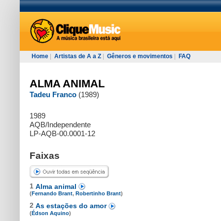
Home
|
Artistas de A a Z
|
Gêneros e movimentos
|
FAQ
ALMA ANIMAL
Tadeu Franco
(1989)
1989
AQB/Independente
LP-AQB-00.0001-12
Faixas
1
Alma animal
(
Fernando Brant
,
Robertinho Brant
)
2
As estações do amor
(
Édson Aquino
)