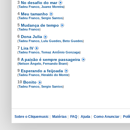
3
No desafio do mar
(
Tadeu Franco
,
Juarez Moreira
)
4
Meu tamanho
(
Tadeu Franco
,
Sergio Santos
)
5
Mudança de tempo
(
Tadeu Franco
)
6
Dona Julia
(
Tadeu Franco
,
Lulu Guedes
,
Beto Guedes
)
7
Lira IV
(
Tadeu Franco
,
Tomaz Antônio Gonzaga
)
8
A paixão é sempre passageira
(
Nelson Ângelo
,
Fernando Brant
)
9
Esperando a feijoada
(
Tadeu Franco
,
Heraldo do Monte
)
10
Bonito
(
Tadeu Franco
,
Sergio Santos
)
Sobre o Cliquemusic
|
Matérias
|
FAQ
|
Ajuda
|
Como Anunciar
|
Polí