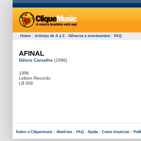
Home
|
Artistas de A a Z
|
Gêneros e movimentos
|
FAQ
AFINAL
Délcio Carvalho
(1996)
1996
Leblon Records
LB 056
Sobre o Cliquemusic
|
Matérias
|
FAQ
|
Ajuda
|
Como Anunciar
|
Polí