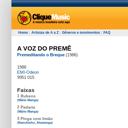
Home
|
Artistas de A a Z
|
Gêneros e movimentos
|
FAQ
A VOZ DO PREMÊ
Premeditando o Breque
(1986)
1986
EMI-Odeon
9951 015
Faixas
1
Rubens
(
Mário Manga
)
2
Padaria
(
Mário Manga
)
3
Pinga com limão
(
Ranchinho
,
Alvarenga
)