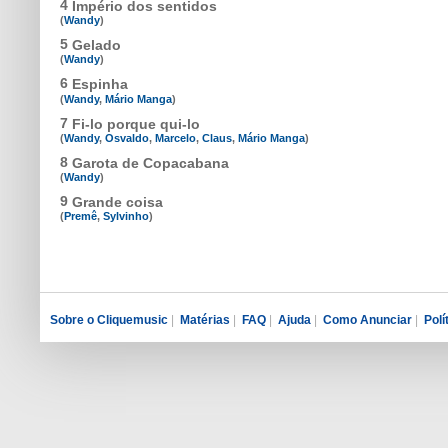
4
Império dos sentidos
(
Wandy
)
5
Gelado
(
Wandy
)
6
Espinha
(
Wandy
,
Mário Manga
)
7
Fi-lo porque qui-lo
(
Wandy
,
Osvaldo
,
Marcelo
,
Claus
,
Mário Manga
)
8
Garota de Copacabana
(
Wandy
)
9
Grande coisa
(
Premê
,
Sylvinho
)
Sobre o Cliquemusic
|
Matérias
|
FAQ
|
Ajuda
|
Como Anunciar
|
Polí