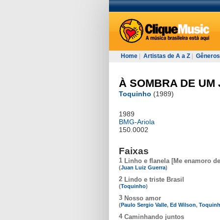
Home
|
Artistas de A a Z
|
Gêneros
À SOMBRA DE UM
Toquinho
(1989)
1989
BMG-Ariola
150.0002
Faixas
1
Linho e flanela [Me enamoro de 
(
Juan Luiz Guerra
)
2
Lindo e triste Brasil
(
Toquinho
)
3
Nosso amor
(
Paulo Sergio Valle
,
Ed Wilson
,
Toquin
4
Caminhando juntos