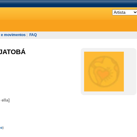
 e movimentos
|
FAQ
 JATOBÁ
ella]
ho
)